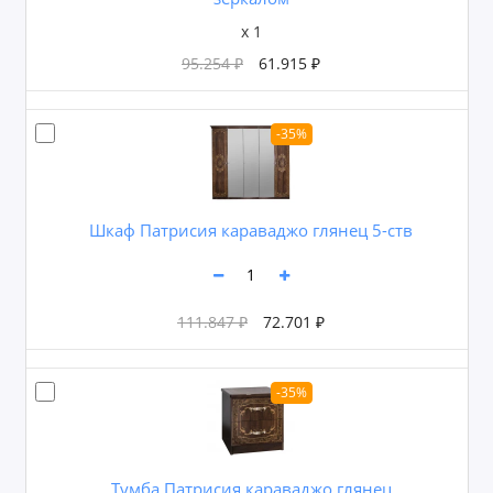
x 1
95.254 ₽
61.915 ₽
-35%
Шкаф Патрисия караваджо глянец 5-ств
111.847 ₽
72.701 ₽
-35%
Тумба Патрисия караваджо глянец