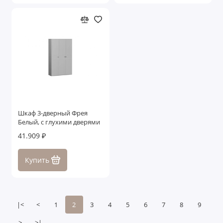
Шкаф 3-дверный Фрея
Белый, с глухими дверями
41.909 ₽
Купить
|<
<
1
2
3
4
5
6
7
8
9
>
>|