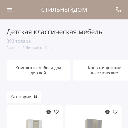
СТИЛЬНЫЙДОМ
Детская классическая мебель
Комплекты мебели для детской
393 товара
Кровати детские классические
Главная
Детская мебель
Подвесные полки для детской
Комплекты мебели для
Кровати детские
Прикроватные тумбочки детские
детской
классические
Столы детские классические
Стулья детские классические
Категории
Шкафы детские классические
Показать все