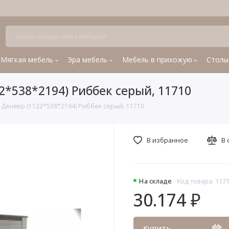
Мягкая мебель
Эра мебель
Мебель в прихожую
Столы
2*538*2194) Риббек серый, 11710
 Денвер (1122*538*2194) Риббек серый, 11710
В избранное
В 
На складе
Код товара: 117
30.174 ₽
Купить