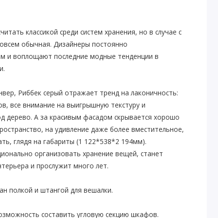
тать классикой среди систем хранения, но в случае с
овсем обычная. Дизайнеры постоянно
ем и воплощают последние модные тенденции в
и.
вер, Риббек серый отражает тренд на лаконичность:
в, все внимание на выигрышную текстуру и
од дерево. А за красивым фасадом скрывается хорошо
ространство, на удивление даже более вместительное,
ь, глядя на габариты (1 122*538*2 194мм).
ционально организовать хранение вещей, станет
терьера и прослужит много лет.
н полкой и штангой для вешалки.
возможность составить угловую секцию шкафов.