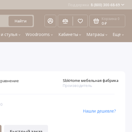
Поддержка
8 (800) 300-68-69
Корзина
0
Найти
0 ₽
 и стулья
Woodrooms
Кабинеты
Матрасы
Еще
SbkHome мебельная фабрика
сравнение
Производитель
10
Нашли дешевле?
Быстрый заказ