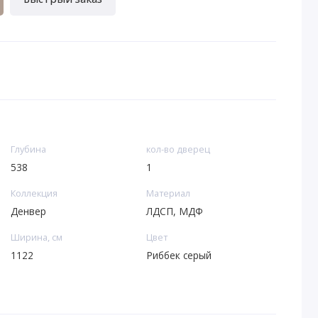
Глубина
кол-во дверец
538
1
Коллекция
Материал
Денвер
ЛДСП, МДФ
Ширина, см
Цвет
1122
Риббек серый