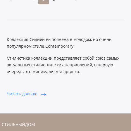
Коллекция Сидней выполнена в молодом, но очень
популярном стиле Contemporary.
Стилистика коллекции представляет собой союз самых
актуальных стилистических направлений, в первую
очередь это минимализм и ар-деко.
Элементы коллекции Сидней придерживаются принципа
строгой геометрии, что в сочетании с актуальным
Читать дальше
матовым серо-коричневым цветом и яркими ручками из
натуральной латуни рождают тот самый баланс между
минимализмом и ар-деко.
СТИЛЬНЫЙДОМ