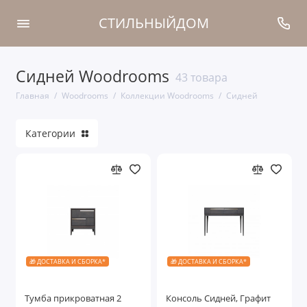
СТИЛЬНЫЙДОМ
Сидней Woodrooms
Коллекции Woodrooms
43 товара
Главная
Woodrooms
Коллекции Woodrooms
Сидней
Кровати
Категории
Тумбы прикроватные
Прихожие
Туалетные столы
Шкафы
Мягкая мебель
🎁 ДОСТАВКА И СБОРКА*
🎁 ДОСТАВКА И СБОРКА*
Комоды
Тумба прикроватная 2
Консоль Сидней, Графит