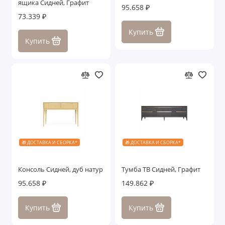
ящика Сидней, Графит
95.658 ₽
Столики
73.339 ₽
Купить
Столы обеденные
Купить
Столы письменные
Стулья
ТВ тумбы
Зеркала
🎁 ДОСТАВКА И СБОРКА*
🎁 ДОСТАВКА И СБОРКА*
Консоли
Показать все
Консоль Сидней, дуб натур
Тумба ТВ Сидней, Графит
95.658 ₽
149.862 ₽
Купить
Купить