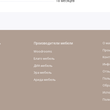
18 месяцев
ь
Производители мебели
О ма
Про
Woodrooms
Конт
Благо мебель
Инфо
ДИА мебель
Отзы
Эра мебель
Поль
Арида мебель
Обра
Испо
Поли