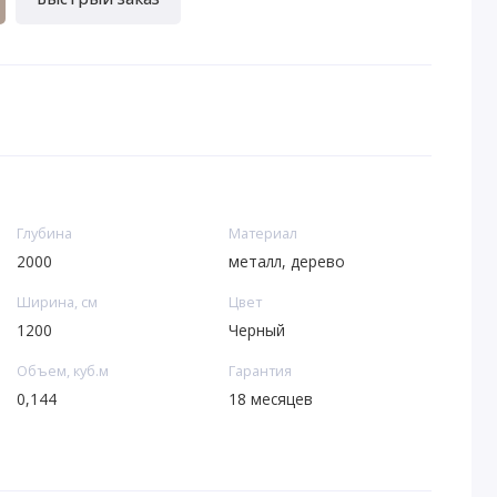
Глубина
Материал
2000
металл, дерево
Ширина, см
Цвет
1200
Черный
Объем, куб.м
Гарантия
0,144
18 месяцев