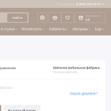
Поддержка
8 (800) 300-68-69
Корзина
0
Найти
0 ₽
 и стулья
Woodrooms
Кабинеты
Матрасы
Еще
SbkHome мебельная фабрика
сравнение
Производитель
00007474
Нашли дешевле?
Быстрый заказ