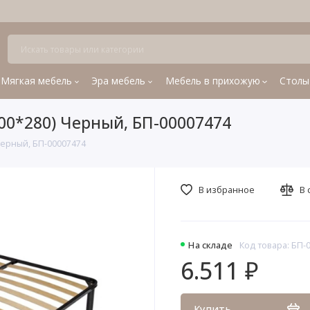
Мягкая мебель
Эра мебель
Мебель в прихожую
Столы
00*280) Черный, БП-00007474
Черный, БП-00007474
В избранное
В 
На складе
Код товара: БП-
6.511 ₽
Купить