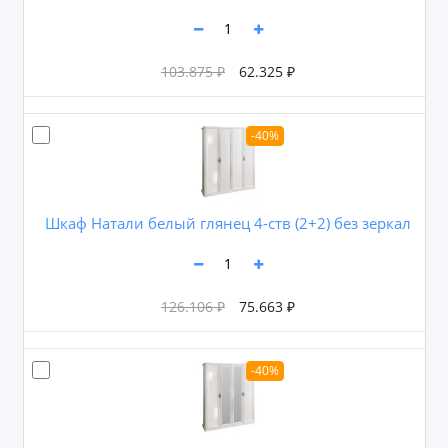
103.875 ₽
62.325 ₽
-40%
Шкаф Натали белый глянец 4-ств (2+2) без зеркал
126.106 ₽
75.663 ₽
-40%