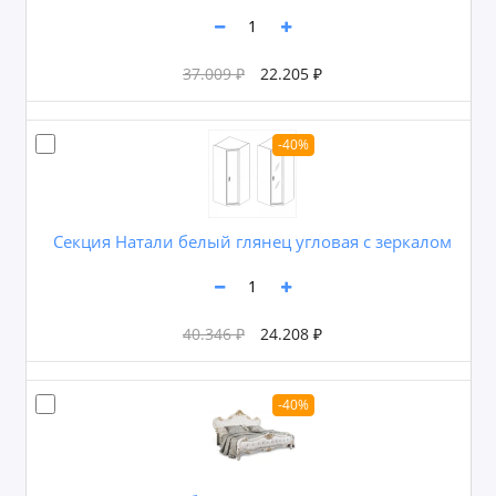
37.009 ₽
22.205 ₽
-40%
Секция Натали белый глянец угловая с зеркалом
40.346 ₽
24.208 ₽
-40%