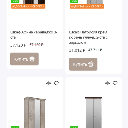
-36%
-36%
🎁 ДОСТАВКА И СБОРКА*
🎁 ДОСТАВКА И СБОРКА*
Шкаф Афина караваджо 3-
Шкаф Патрисия крем
ств
корень глянец 2-ств с
зеркалом
37.128 ₽
57.120 ₽
31.012 ₽
47.711 ₽
Купить
Купить
-36%
-36%