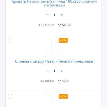
Кровать Натали белый глянец 180х200 с мягким
изголовьем
121.072 ₽
72.643 ₽
-40%
Cтоевая к шкафу Натали белый глянец левая
11.909 ₽
7.145 ₽
-40%