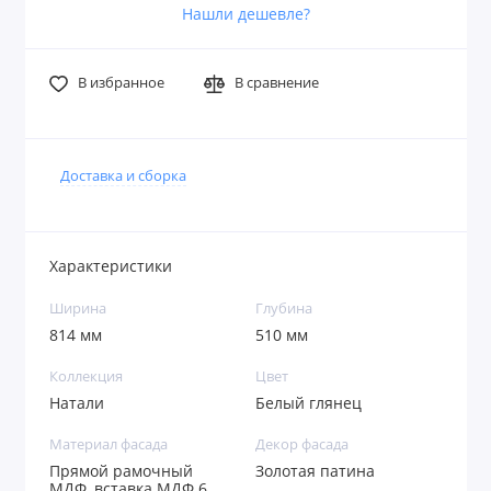
Нашли дешевле?
В избранное
В сравнение
Доставка и сборка
Характеристики
Ширина
Глубина
814 мм
510 мм
Коллекция
Цвет
Натали
Белый глянец
Материал фасада
Декор фасада
Прямой рамочный
Золотая патина
МДФ, вставка МДФ 6