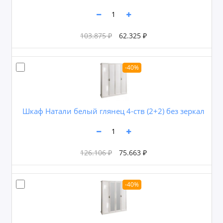
103.875 ₽
62.325 ₽
-40%
Шкаф Натали белый глянец 4-ств (2+2) без зеркал
126.106 ₽
75.663 ₽
-40%