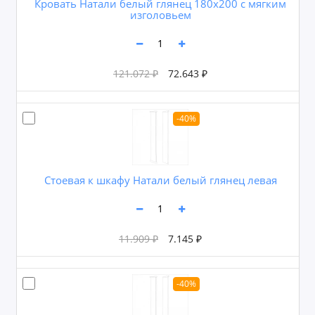
Кровать Натали белый глянец 180х200 с мягким
изголовьем
121.072 ₽
72.643 ₽
-40%
Cтоевая к шкафу Натали белый глянец левая
11.909 ₽
7.145 ₽
-40%