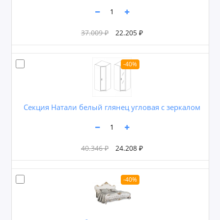
37.009 ₽
22.205 ₽
-40%
Секция Натали белый глянец угловая с зеркалом
40.346 ₽
24.208 ₽
-40%