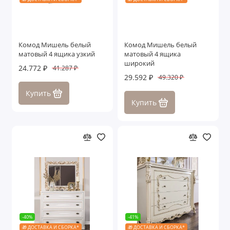
Комод Мишель белый
Комод Мишель белый
матовый 4 ящика узкий
матовый 4 ящика
широкий
24.772 ₽
41.287 ₽
29.592 ₽
49.320 ₽
Купить
Купить
-40%
-41%
🎁 ДОСТАВКА И СБОРКА*
🎁 ДОСТАВКА И СБОРКА*