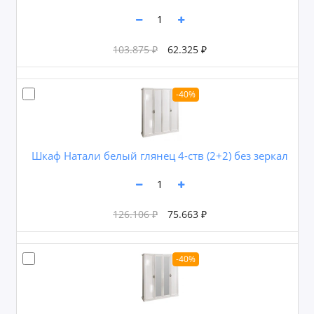
103.875 ₽
62.325 ₽
-40%
Шкаф Натали белый глянец 4-ств (2+2) без зеркал
126.106 ₽
75.663 ₽
-40%