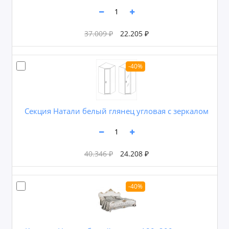
37.009 ₽
22.205 ₽
-40%
Секция Натали белый глянец угловая с зеркалом
40.346 ₽
24.208 ₽
-40%