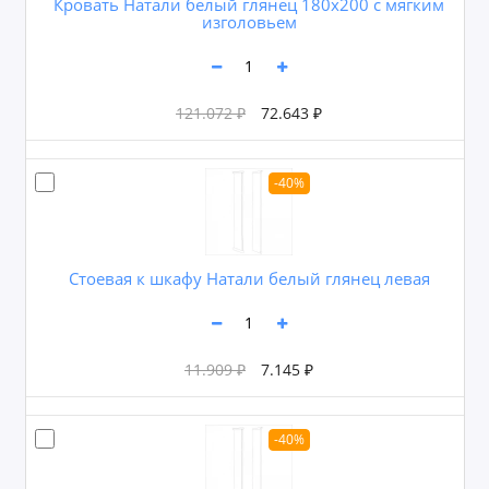
Кровать Натали белый глянец 180х200 с мягким
изголовьем
121.072 ₽
72.643 ₽
-40%
Cтоевая к шкафу Натали белый глянец левая
11.909 ₽
7.145 ₽
-40%