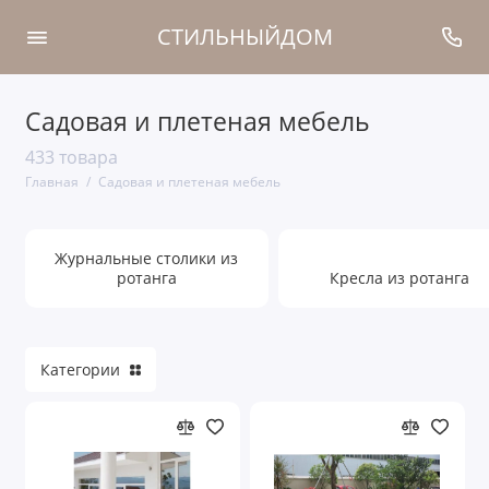
СТИЛЬНЫЙДОМ
Садовая и плетеная мебель
Журнальные столики из ротанга
433 товара
Кресла из ротанга
Главная
Садовая и плетеная мебель
Наборы для столовой из ротанга
Журнальные столики из
Столы из ротанга
ротанга
Кресла из ротанга
Стулья из ротанга
Цветочницы из ротанга
Категории
Чайные зоны из ротанга
Чайные столики из ротанга