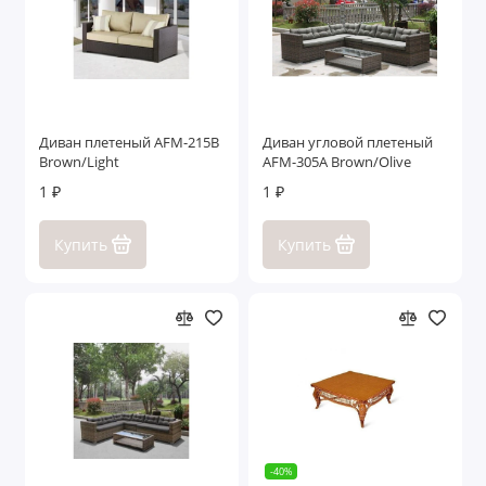
Показать все
Диван плетеный AFM-215B
Диван угловой плетеный
Brown/Light
AFM-305A Brown/Olive
1 ₽
1 ₽
Купить
Купить
-40%