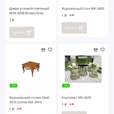
Диван угловой плетеный
Журнальный стол MK-3409
AFM-305B Brown/Grey
1 ₽
1 ₽
1 ₽
Купить
Купить
-40%
-40%
Журнальный столик МиК
Комплект MK-3630
3016 Corner MK-3410
1 ₽
1 ₽
1 ₽
1 ₽