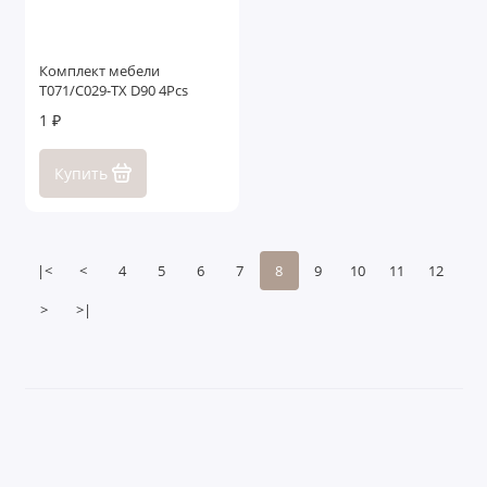
Комплект мебели
T071/C029-TX D90 4Pcs
1 ₽
Купить
|<
<
4
5
6
7
8
9
10
11
12
>
>|