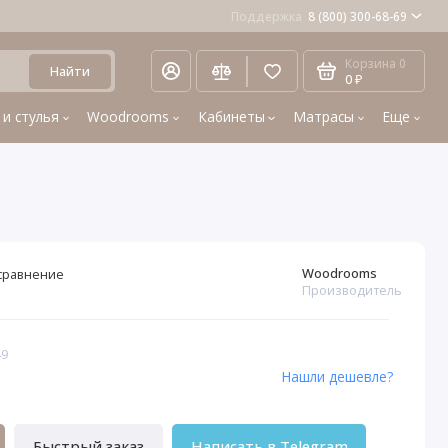
Поддержка
8 (800) 300-68-69
Корзина
0
Найти
0 ₽
 и стулья
Woodrooms
Кабинеты
Матрасы
Еще
Woodrooms
сравнение
Производитель
49
Нашли дешевле?
Быстрый заказ
Написать в Telegram