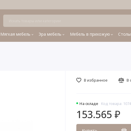
Мягкая мебель
Эра мебель
Мебель в прихожую
Столы
В избранное
В 
На складе
Код товара: 107
153.565 ₽
Купить