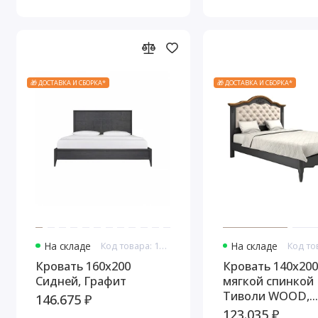
🎁 ДОСТАВКА И СБОРКА*
🎁 ДОСТАВКА И СБОРКА*
На складе
Код товара: 10835
На складе
Кровать 160x200
Кровать 140x200
Сидней, Графит
мягкой спинкой
Тиволи WOOD,
146.675 ₽
Черный/Ясень
123.035 ₽