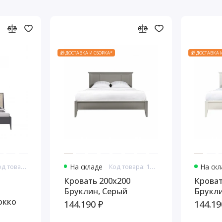
🎁 ДОСТАВКА И СБОРКА*
🎁 ДОСТАВКА 
Код товара: 10745
На складе
Код товара: 10761
На ск
Кровать 200x200
Кроват
Бруклин, Серый
Брукл
окко
144.190 ₽
144.19