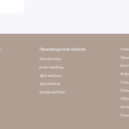
ь
Производители мебели
О ма
Про
Woodrooms
Конт
Благо мебель
Инфо
ДИА мебель
Отзы
Эра мебель
Поль
Арида мебель
Обра
Испо
Поли