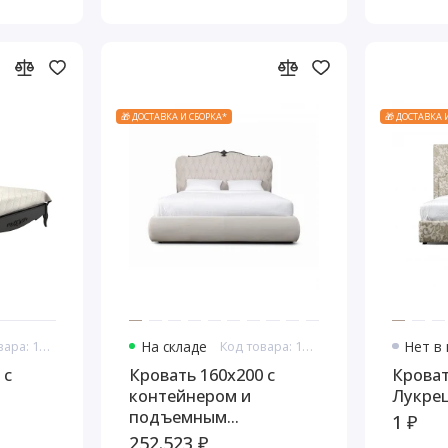
🎁 ДОСТАВКА И СБОРКА*
🎁 ДОСТАВКА 
Код товара: 10998
На складе
Код товара: 11047
Нет в
 с
Кровать 160x200 с
Кроват
контейнером и
Лукре
подъемным
1 ₽
механизмом Тиволи
252.523 ₽