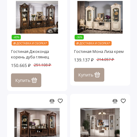
-40%
-36%
🎁 ДОСТАВКА И СБОРКА*
🎁 ДОСТАВКА И СБОРКА*
Гостиная Джоконда
Гостиная Мона Лиза крем
корень дуба глянец
139.137 ₽
214.057 ₽
150.665 ₽
251.108 ₽
Купить
Купить