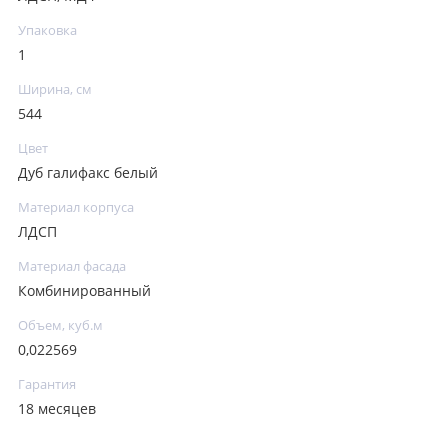
Упаковка
1
Ширина, см
544
Цвет
Дуб галифакс белый
Материал корпуса
ЛДСП
Материал фасада
Комбинированный
Объем, куб.м
0,022569
Гарантия
18 месяцев