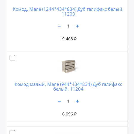
Комод, Мале (1244*434*834) Дуб галифакс белый,
11203
19.468 ₽
Комод малый, Мале (944*434*834) Дуб галифакс
белый, 11204
16.096 ₽