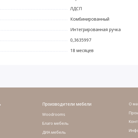
ЛДСП
Комбинированный
Интегрированная ручка
0,3635997
18 месяцев
ь
Производители мебели
О ма
Про
Woodrooms
Конт
Благо мебель
Инфо
ДИА мебель