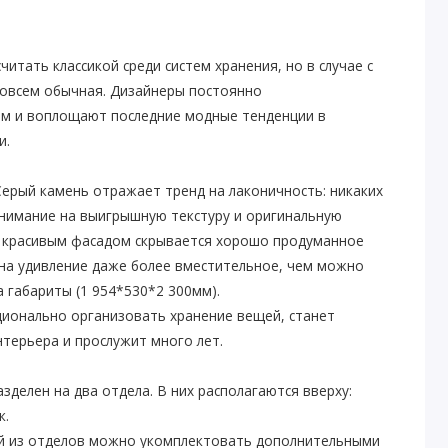
тать классикой среди систем хранения, но в случае с
овсем обычная. Дизайнеры постоянно
ем и воплощают последние модные тенденции в
и.
Серый камень отражает тренд на лаконичность: никаких
внимание на выигрышную текстуру и оригинальную
за красивым фасадом скрывается хорошо продуманное
 на удивление даже более вместительное, чем можно
а габариты (1 954*530*2 300мм).
ционально организовать хранение вещей, станет
терьера и прослужит много лет.
делен на два отдела. В них располагаются вверху:
к.
й из отделов можно укомплектовать дополнительными