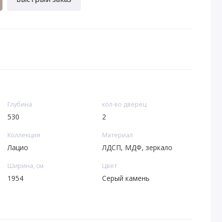
Глубина
кол-во дверец
530
2
Коллекция
Материал
Лацио
ЛДСП, МДФ, зеркало
Ширина, см
Цвет
1954
Серый камень