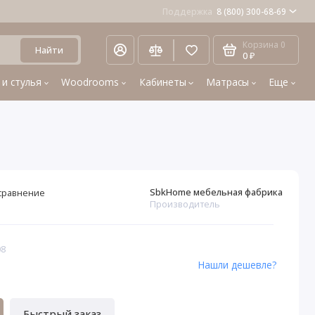
Поддержка
8 (800) 300-68-69
Корзина
0
Найти
0 ₽
 и стулья
Woodrooms
Кабинеты
Матрасы
Еще
SbkHome мебельная фабрика
сравнение
Производитель
08
Нашли дешевле?
Быстрый заказ