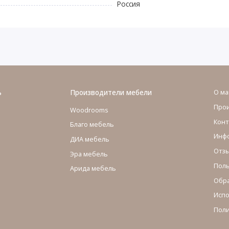
Россия
ь
Производители мебели
О ма
Про
Woodrooms
Конт
Благо мебель
Инфо
ДИА мебель
Отзы
Эра мебель
Поль
Арида мебель
Обра
Испо
Поли