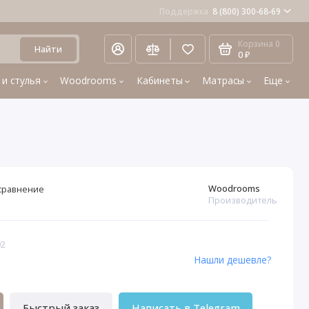
Поддержка
8 (800) 300-68-69
Корзина
0
Найти
0 ₽
 и стулья
Woodrooms
Кабинеты
Матрасы
Еще
Woodrooms
сравнение
Производитель
92
Нашли дешевле?
Быстрый заказ
Написать в Telegram