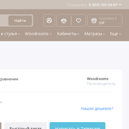
Поддержка
8 (800) 300-68-69
Корзина
0
Найти
0 ₽
 и стулья
Woodrooms
Кабинеты
Матрасы
Еще
Woodrooms
сравнение
Производитель
96
Нашли дешевле?
Быстрый заказ
Написать в Telegram