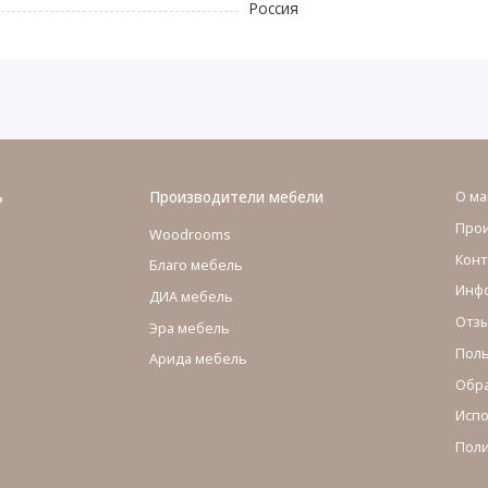
Россия
ь
Производители мебели
О ма
Про
Woodrooms
Конт
Благо мебель
Инфо
ДИА мебель
Отзы
Эра мебель
Поль
Арида мебель
Обра
Испо
Поли