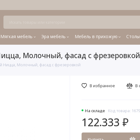
Мягкая мебель
Эра мебель
Мебель в прихожую
Столы
ицца, Молочный, фасад с фрезеровкой
й Ницца, Молочный, фасад с фрезеровкой
В избранное
В 
На складе
Код товара: 167
122.333 ₽
Купить