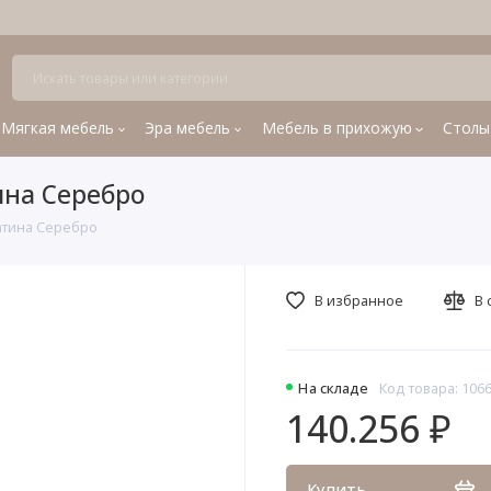
Мягкая мебель
Эра мебель
Мебель в прихожую
Столы
ина Серебро
атина Серебро
В избранное
В 
На складе
Код товара: 106
140.256 ₽
Купить