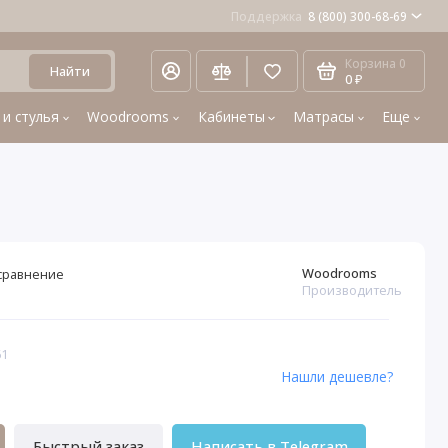
Поддержка
8 (800) 300-68-69
Корзина
0
Найти
0 ₽
 и стулья
Woodrooms
Кабинеты
Матрасы
Еще
Woodrooms
сравнение
Производитель
61
Нашли дешевле?
Быстрый заказ
Написать в Telegram