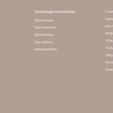
ь
Производители мебели
О ма
Про
Woodrooms
Конт
Благо мебель
Инфо
ДИА мебель
Отзы
Эра мебель
Поль
Арида мебель
Обра
Испо
Поли