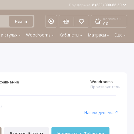
Поддержка
8 (800) 300-68-69
Корзина
0
Найти
0 ₽
 и стулья
Woodrooms
Кабинеты
Матрасы
Еще
Woodrooms
сравнение
Производитель
02
Нашли дешевле?
Быстрый заказ
Написать в Telegram