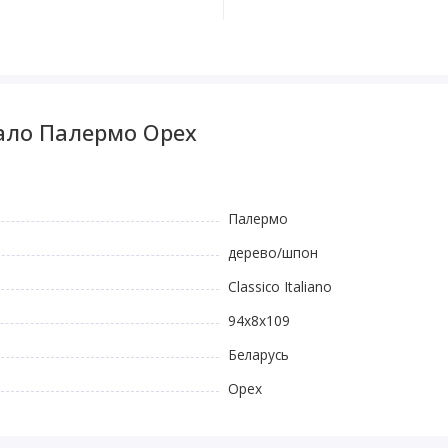
ало Палермо Орех
Палермо
дерево/шпон
Classico Italiano
94х8х109
Беларусь
Орех