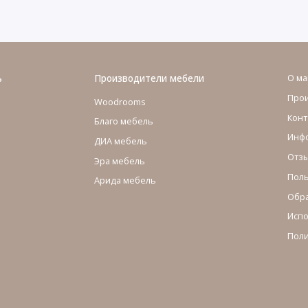
ь
Производители мебели
О ма
Про
Woodrooms
Конт
Благо мебель
Инфо
ДИА мебель
Отзы
Эра мебель
Поль
Арида мебель
Обра
Испо
Поли