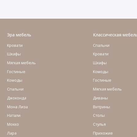
Эра мебель
Классическая мебел
Кровати
Спальни
Шкафы
Кровати
Мягкая мебель
Шкафы
Гостиные
Комоды
Комоды
Гостиные
Cпальни
Мягкая мебель
Джоконда
Диваны
Мона Лиза
Витрины
Натали
Столы
Мокко
Стулья
Лара
Прихожие