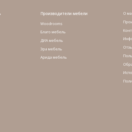
ь
Производители мебели
О ма
Про
Woodrooms
Конт
Благо мебель
Инфо
ДИА мебель
Отзы
Эра мебель
Поль
Арида мебель
Обра
Испо
Поли