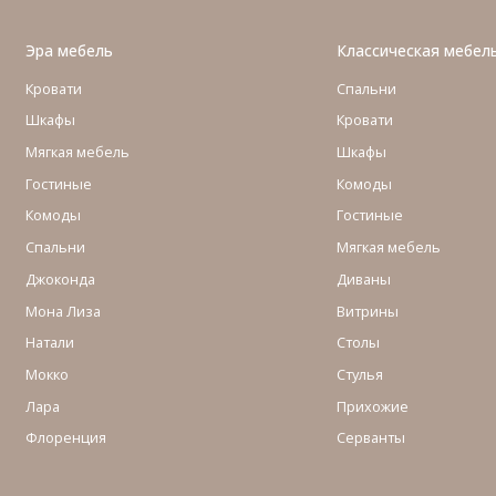
Эра мебель
Классическая мебел
Кровати
Спальни
Шкафы
Кровати
Мягкая мебель
Шкафы
Гостиные
Комоды
Комоды
Гостиные
Cпальни
Мягкая мебель
Джоконда
Диваны
Мона Лиза
Витрины
Натали
Столы
Мокко
Стулья
Лара
Прихожие
Флоренция
Серванты