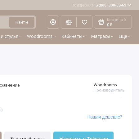
Поддержка
8 (800) 300-68-69
Корзина
0
Найти
0 ₽
 и стулья
Woodrooms
Кабинеты
Матрасы
Еще
Woodrooms
сравнение
Производитель
88
Нашли дешевле?
Быстрый заказ
Написать в Telegram