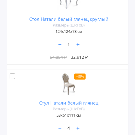
Стол Натали белый глянец круглый
Размеры(ШxГxВ)
124x124х78 см
54.854 ₽
32.912 ₽
-40%
Стул Натали белый глянец
Размеры(ШxГxВ)
53x61x111 см