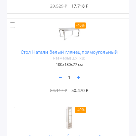
29.529 ₽
17.718 ₽
-40%
Стол Натали белый глянец прямоугольный
Размеры(ШxГxВ)
100x180х77 см
84.117 ₽
50.470 ₽
-40%