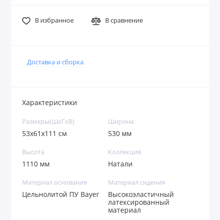
В избранное
В сравнение
Доставка и сборка
Характеристики
Размеры(ШxГxВ)
Ширина
53x61x111 см
530 мм
Высота
Коллекция
1110 мм
Натали
Материал основания
Материал сидения
Цельнолитой ПУ Bayer
Высокоэластичный
латексированный
материал