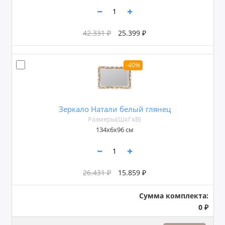
42.331 ₽
25.399 ₽
-40%
Зеркало Натали белый глянец
Размеры(ШxГxВ)
134х6х96 см
26.431 ₽
15.859 ₽
Сумма комплекта:
0 ₽