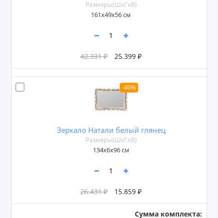
Размеры(ШxГxВ)
161x49x56 см
42.331 ₽
25.399 ₽
-40%
Зеркало Натали белый глянец
Размеры(ШxГxВ)
134х6х96 см
26.431 ₽
15.859 ₽
Сумма комплекта: