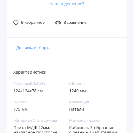
Нашли дешевле?
В избранное
В сравнение
Доставка и сборка
Характеристики
Размеры(ШxГxВ)
Ширина
124x124х78 см
1240 мм
Высота
Коллекция
775 мм
Натали
Материал Столешницы
Материал ножек
Плита МДФ 22мм,
Кабриоль S-образные
накладное подстолье
с резными капителями