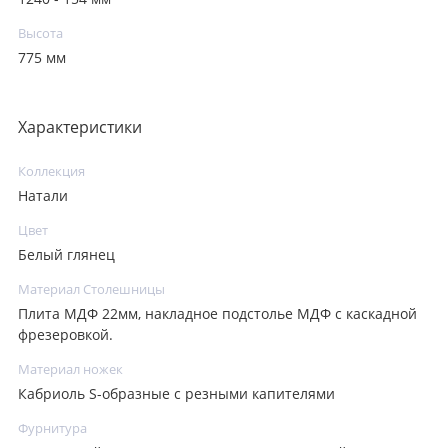
Высота
775 мм
Характеристики
Коллекция
Натали
Цвет
Белый глянец
Материал Столешницы
Плита МДФ 22мм, накладное подстолье МДФ с каскадной
фрезеровкой.
Материал ножек
Кабриоль S-образные с резными капителями
Фурнитура