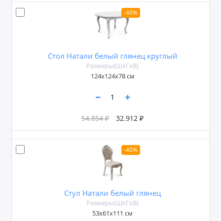
-40%
Стол Натали белый глянец круглый
Размеры(ШxГxВ)
124x124х78 см
54.854 ₽
32.912 ₽
-40%
Стул Натали белый глянец
Размеры(ШxГxВ)
53x61x111 см