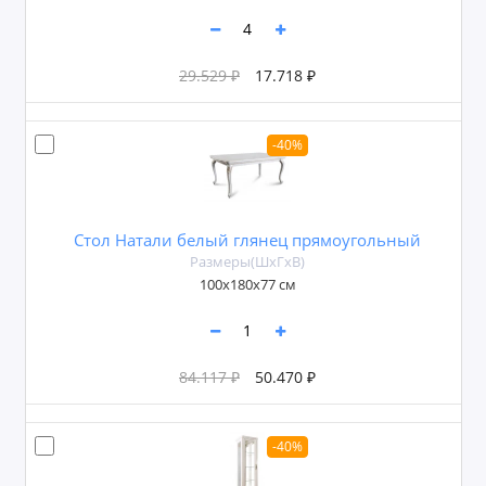
29.529 ₽
17.718 ₽
-40%
Стол Натали белый глянец прямоугольный
Размеры(ШxГxВ)
100x180х77 см
84.117 ₽
50.470 ₽
-40%