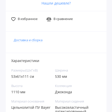
Нашли дешевле?
В избранное
В сравнение
Доставка и сборка
Характеристики
Размеры(ШxГxВ)
Ширина
53x61x111 см
530 мм
Высота
Коллекция
1110 мм
Джоконда
Материал основания
Материал сидения
Цельнолитой ПУ Bayer
Высокоэластичный
латексированный