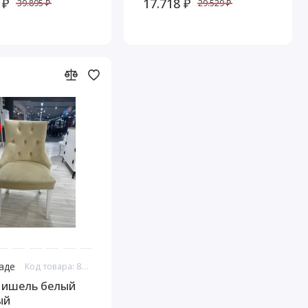
 ₽
17.718 ₽
39.895 ₽
29.529 ₽
ладе
Код товара: 8155
Мишель белый
ый