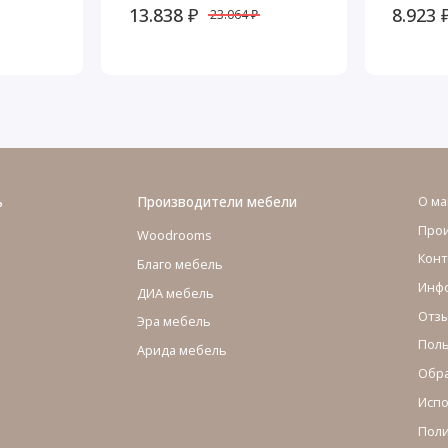
13.838 ₽
8.923 
23.064 ₽
ь
Производители мебели
О ма
Про
Woodrooms
Конт
Благо мебель
Инфо
ДИА мебель
Отзы
Эра мебель
Поль
Арида мебель
Обра
Испо
Поли