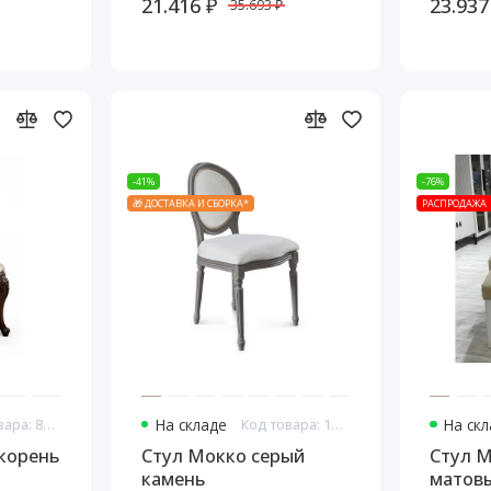
21.416 ₽
23.937
35.693 ₽
-41%
-76%
🎁 ДОСТАВКА И СБОРКА*
РАСПРОДАЖА
Код товара: 8159
На складе
Код товара: 14610
На ск
корень
Стул Мокко серый
Стул 
камень
матов