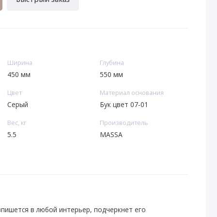
Ширина
Глубина
450 мм
550 мм
Цвет
Материал основания
Серый
Бук цвет 07-01
Вес, кг
Производитель
5.5
MASSA
впишется в любой интерьер, подчеркнет его