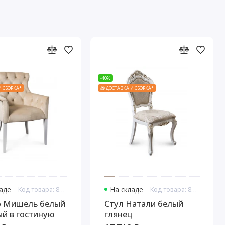
-40%
И СБОРКА*
🎁 ДОСТАВКА И СБОРКА*
ладе
Код товара: 8156
На складе
Код товара: 8157
о Мишель белый
Стул Натали белый
й в гостиную
глянец