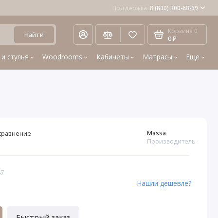
Поддержка
8 (800) 300-68-69
Корзина
0
Найти
0 ₽
 и стулья
Woodrooms
Кабинеты
Матрасы
Еще
Massa
сравнение
Производитель
47
Нашли дешевле?
Быстрый заказ