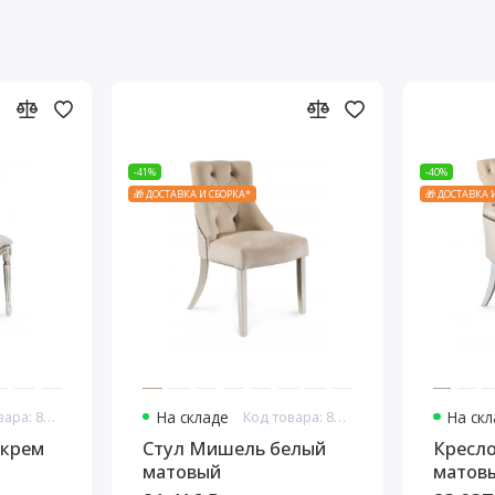
-41%
-40%
🎁 ДОСТАВКА И СБОРКА*
🎁 ДОСТАВКА 
Код товара: 8154
На складе
Код товара: 8155
На ск
 крем
Стул Мишель белый
Кресл
матовый
матовы