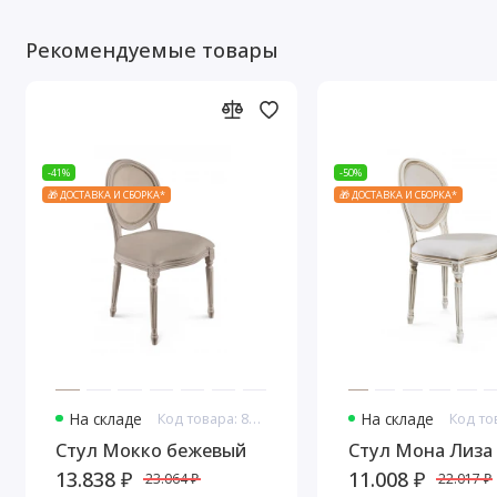
Рекомендуемые товары
-41%
-50%
🎁 ДОСТАВКА И СБОРКА*
🎁 ДОСТАВКА И СБОРКА*
На складе
Код товара: 8153
На складе
Стул Мокко бежевый
Стул Мона Лиза
13.838 ₽
11.008 ₽
23.064 ₽
22.017 ₽