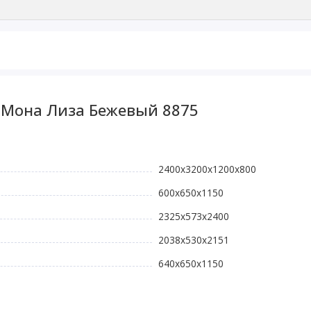
 Мона Лиза Бежевый 8875
2400x3200x1200x800
600x650x1150
2325x573x2400
2038x530x2151
640x650x1150