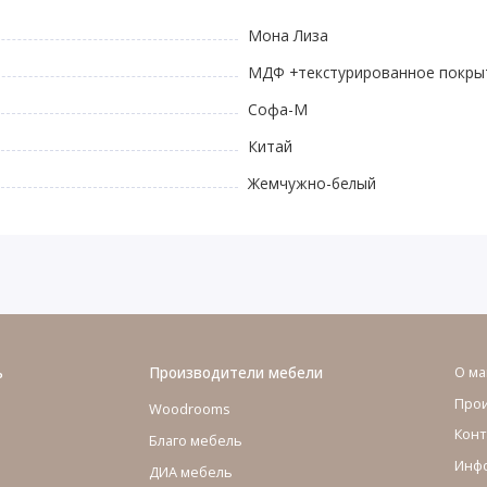
Мона Лиза
МДФ +текстурированное покры
Софа-М
Китай
Жемчужно-белый
ь
Производители мебели
О ма
Про
Woodrooms
Конт
Благо мебель
Инфо
ДИА мебель