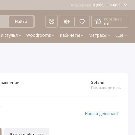
Поддержка
8 (800) 300-68-69
Корзина
0
Найти
0 ₽
 и стулья
Woodrooms
Кабинеты
Матрасы
Еще
Sofa-m
сравнение
Производитель
8
Нашли дешевле?
Быстрый заказ