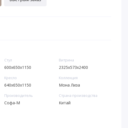
Стул
Витрина
600x650x1150
2325x573x2400
Кресло
Коллекция
640x650x1150
Мона Лиза
Производитель
Страна производства
Софа-М
Китай