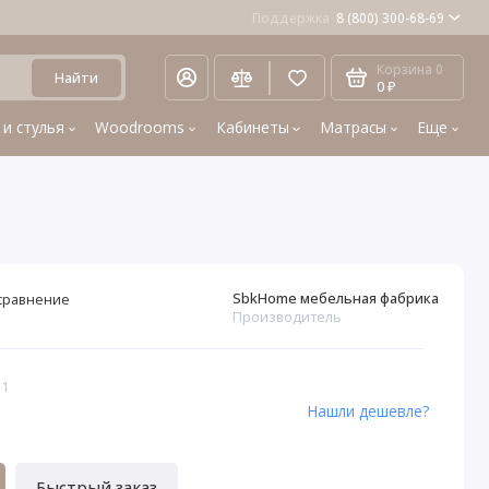
Поддержка
8 (800) 300-68-69
Корзина
0
Найти
0 ₽
 и стулья
Woodrooms
Кабинеты
Матрасы
Еще
SbkHome мебельная фабрика
сравнение
Производитель
11
Нашли дешевле?
Быстрый заказ