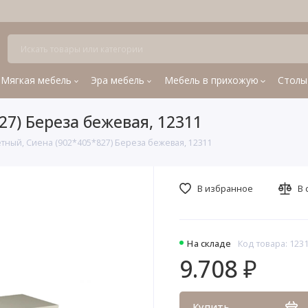
Мягкая мебель
Эра мебель
Мебель в прихожую
Столы
27) Береза бежевая, 12311
етный, Сиена (902*405*827) Береза бежевая, 12311
В избранное
В 
На складе
Код товара: 123
9.708 ₽
Купить