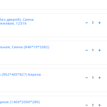
без дверей), Сиена
бежевая, 12316
ьная, Сиена (846*19*2082)
 (902*405*827) Береза
рное (1400*2000*280)