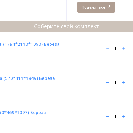
Поделиться
Соберите свой комплект
а (1794*2110*1090) Береза
а (570*411*1849) Береза
50*469*1097) Береза