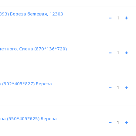
893) Береза бежевая, 12303
етного, Сиена (870*136*720)
 (902*405*827) Береза
на (550*405*625) Береза