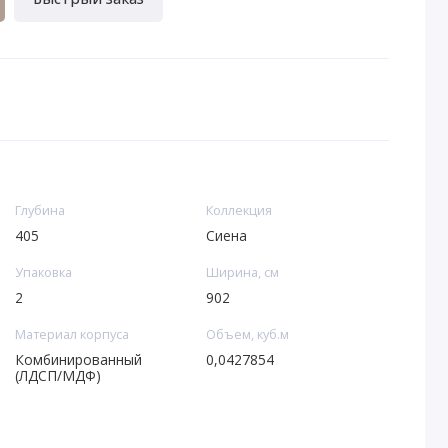
Глубина
Коллекция
405
Сиена
Упаковка
Ширина, см
2
902
Материал корпуса
Объем, куб.м
Комбинированный
0,0427854
(ЛДСП/МДФ)