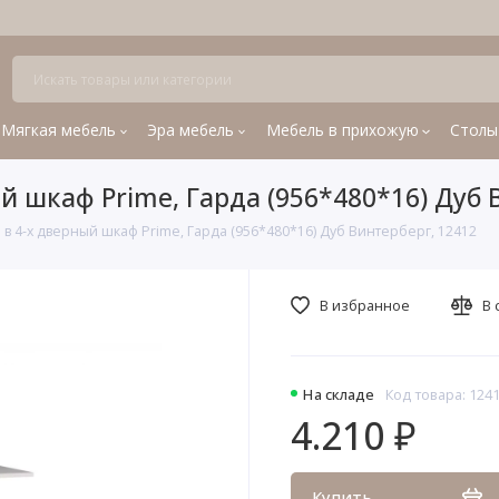
Мягкая мебель
Эра мебель
Мебель в прихожую
Столы
 шкаф Prime, Гарда (956*480*16) Дуб 
 4-х дверный шкаф Prime, Гарда (956*480*16) Дуб Винтерберг, 12412
В избранное
В 
На складе
Код товара: 124
4.210 ₽
Купить