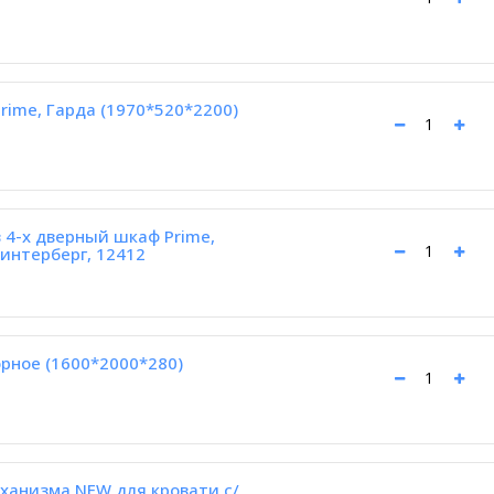
rime, Гарда (1970*520*2200)
 4-х дверный шкаф Prime,
Винтерберг, 12412
рное (1600*2000*280)
ханизма NEW для кровати с/