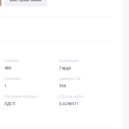
Глубина
Коллекция
480
Гарда
Упаковка
Ширина, см
1
956
Материал корпуса
Объем, куб.м
ЛДСП
0,0246511