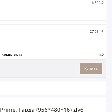
6.509 ₽
27.534 ₽
 комплекта:
0 ₽
Купить
rime, Гарда (956*480*16) Дуб