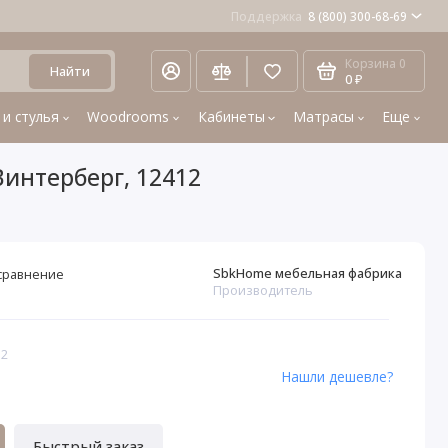
Поддержка
8 (800) 300-68-69
Корзина
0
Найти
0 ₽
 и стулья
Woodrooms
Кабинеты
Матрасы
Еще
Винтерберг, 12412
SbkHome мебельная фабрика
сравнение
Производитель
12
Нашли дешевле?
Быстрый заказ