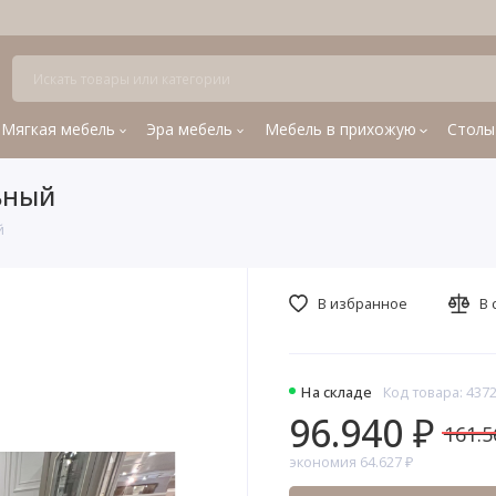
Мягкая мебель
Эра мебель
Мебель в прихожую
Столы
ьный
й
В избранное
В 
На складе
Код товара: 437
96.940 ₽
161.5
экономия 64.627 ₽