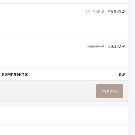
161.566 ₽
96.940 ₽
33.887 ₽
20.332 ₽
 комплекта:
0 ₽
Купить