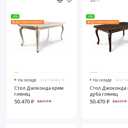
5.0
-40%
-40%
🎁 ДОСТАВКА И СБОРКА*
🎁 ДОСТАВКА И СБОРКА*
На складе
Код товара: 8150
На складе
Стол Джоконда крем
Стол Джоконда 
глянец
дуба глянец
50.470 ₽
50.470 ₽
84.117 ₽
84.117 ₽