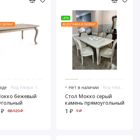
-41%
И СБОРКА*
🎁 ДОСТАВКА И СБОРКА*
ладе
Код товара: 14611
Нет в наличии
Код товара: 14612
Мокко бежевый
Стол Мокко серый
угольный
камень прямоугольный
 ₽
1 ₽
88.123 ₽
1 ₽