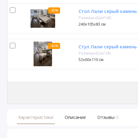
-40%
Стол Лали серый камень
Размеры(ШxГxВ)
240х105x83 см
-40%
Стул Лали серый камень
Размеры(ШxГxВ)
52x60x110 см
Характеристики
Описание
Отзывы
0