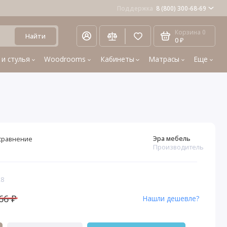
Поддержка
8 (800) 300-68-69
Корзина
0
Найти
0 ₽
 и стулья
Woodrooms
Кабинеты
Матрасы
Еще
Эра мебель
сравнение
Производитель
28
66 ₽
Нашли дешевле?