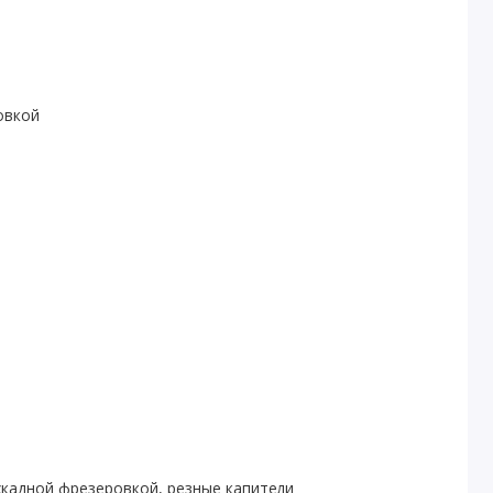
овкой
скадной фрезеровкой, резные капители