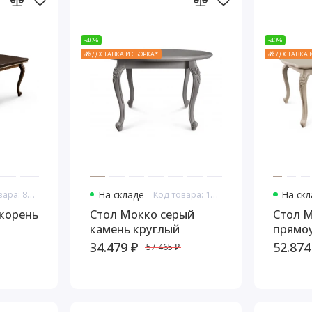
-40%
-40%
🎁 ДОСТАВКА И СБОРКА*
🎁 ДОСТАВКА 
Код товара: 8151
На складе
Код товара: 14609
На ск
корень
Стол Мокко серый
Стол 
камень круглый
прямо
34.479 ₽
52.874
57.465 ₽