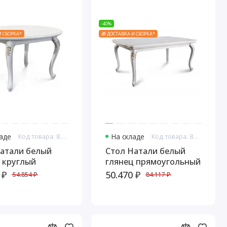
-40%
И СБОРКА*
🎁 ДОСТАВКА И СБОРКА*
ладе
Код товара: 8148
На складе
Код товара: 8149
атали белый
Стол Натали белый
 круглый
глянец прямоугольный
 ₽
50.470 ₽
54.854 ₽
84.117 ₽