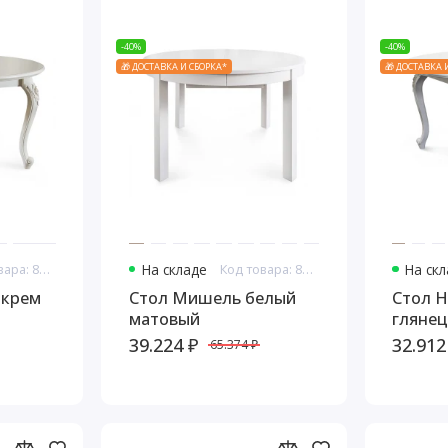
-40%
-40%
🎁 ДОСТАВКА И СБОРКА*
🎁 ДОСТАВКА 
Код товара: 8146
На складе
Код товара: 8147
На ск
 крем
Стол Мишель белый
Стол Н
матовый
глянец
39.224 ₽
32.912
65.374 ₽