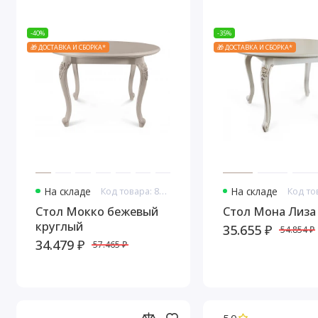
-40%
-35%
🎁 ДОСТАВКА И СБОРКА*
🎁 ДОСТАВКА И СБОРКА*
На складе
Код товара: 8145
На складе
Стол Мокко бежевый
Стол Мона Лиза
круглый
35.655 ₽
54.854 ₽
34.479 ₽
57.465 ₽