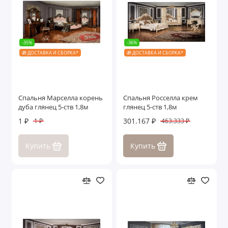
-35%
-36%
🎁 ДОСТАВКА И СБОРКА*
🎁 ДОСТАВКА И СБОРКА*
Спальня Марселла корень
Спальня Росселла крем
дуба глянец 5-ств 1,8м
глянец 5-ств 1,8м
1 ₽
301.167 ₽
1 ₽
463.333 ₽
Купить
Купить