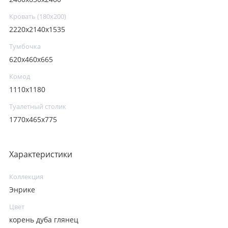
Кровать (180х200)
2220x2140x1535
Тумбочка
620x460x665
Комод
1110x1180
Туалетный столик
1770x465x775
Характеристики
Коллекция
Энрике
Цвет
корень дуба глянец