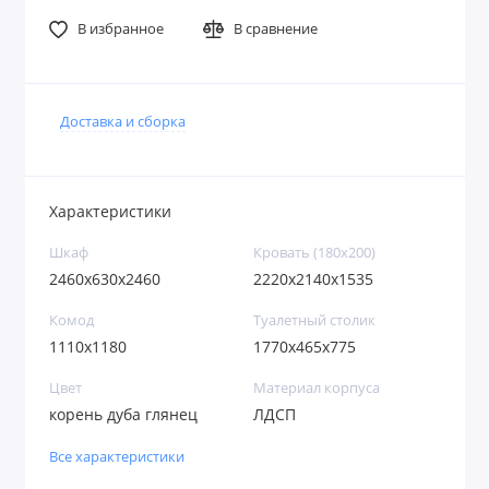
В избранное
В сравнение
Доставка и сборка
Характеристики
Шкаф
Кровать (180х200)
2460x630x2460
2220x2140x1535
Комод
Туалетный столик
1110x1180
1770x465x775
Цвет
Материал корпуса
корень дуба глянец
ЛДСП
Все характеристики