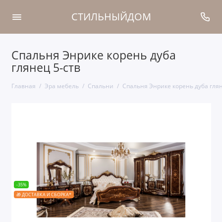
СТИЛЬНЫЙДОМ
Спальня Энрике корень дуба
глянец 5-ств
Главная
Эра мебель
Cпальни
Спальня Энрике корень дуба глян
-35%
🎁 ДОСТАВКА И СБОРКА*