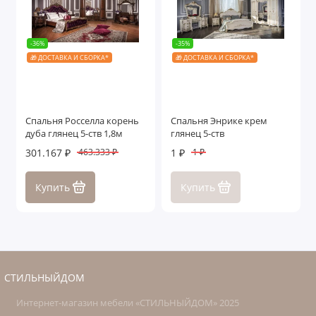
-36%
-35%
🎁 ДОСТАВКА И СБОРКА*
🎁 ДОСТАВКА И СБОРКА*
Спальня Росселла корень
Спальня Энрике крем
дуба глянец 5-ств 1,8м
глянец 5-ств
301.167 ₽
1 ₽
463.333 ₽
1 ₽
Купить
Купить
СТИЛЬНЫЙДОМ
Интернет-магазин мебели «СТИЛЬНЫЙДОМ» 2025