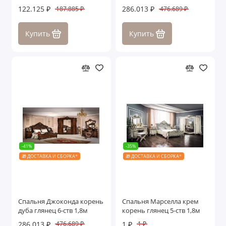
122.125 ₽
286.013 ₽
187.885 ₽
476.689 ₽
Купить
Купить
-41%
-35%
🎁 ДОСТАВКА И СБОРКА*
🎁 ДОСТАВКА И СБОРКА*
Спальня Джоконда корень
Спальня Марселла крем
дуба глянец 6-ств 1,8м
корень глянец 5-ств 1,8м
286.013 ₽
1 ₽
476.689 ₽
1 ₽