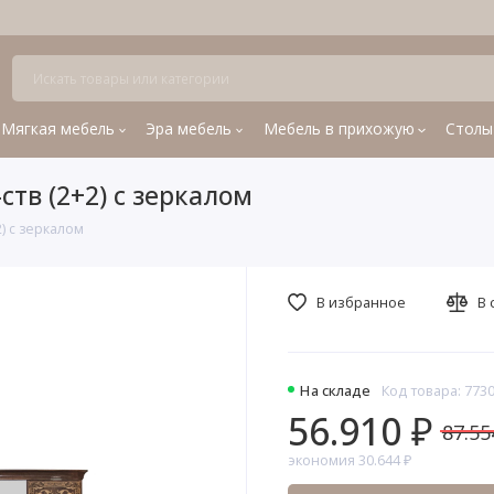
Мягкая мебель
Эра мебель
Мебель в прихожую
Столы
тв (2+2) с зеркалом
) с зеркалом
В избранное
В 
На складе
Код товара: 773
56.910 ₽
87.55
экономия 30.644 ₽