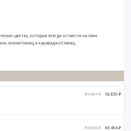
ических цветах, которые всегда остаются на пике
нь ясеня/глянец и караваджо/глянец.
87.431 ₽
56.830 ₽
93.022 ₽
60.464 ₽