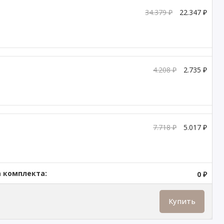
34.379 ₽
22.347 ₽
4.208 ₽
2.735 ₽
7.718 ₽
5.017 ₽
 комплекта:
0 ₽
Купить