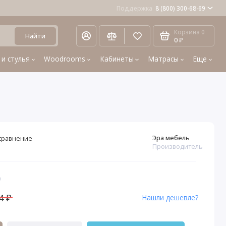
Поддержка
8 (800) 300-68-69
Корзина
0
Найти
0 ₽
 и стулья
Woodrooms
Кабинеты
Матрасы
Еще
Эра мебель
сравнение
Производитель
0
4 ₽
Нашли дешевле?