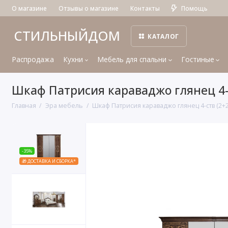
О магазине
Отзывы о магазине
Контакты
Помощь
СТИЛЬНЫЙДОМ
КАТАЛОГ
Распродажа
Кухни
Мебель для спальни
Гостиные
Шкаф Патрисия караваджо глянец 4-с
Главная
Эра мебель
Шкаф Патрисия караваджо глянец 4-ств (2+2
-35%
🎁 ДОСТАВКА И СБОРКА*