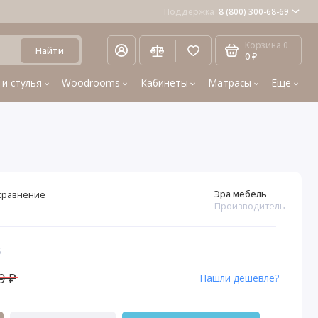
Поддержка
8 (800) 300-68-69
Корзина
0
Найти
0 ₽
 и стулья
Woodrooms
Кабинеты
Матрасы
Еще
Эра мебель
сравнение
Производитель
6
9 ₽
Нашли дешевле?