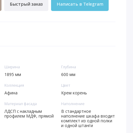
Быстрый заказ
Написать в Telegram
Ширина
Глубина
1895 мм
600 мм
Коллекция
Цвет
Афина
Крем корень
Материал фасада
Наполнение
ЛДСП с накладным
В стандартное
профилем МДФ, прямой
наполнение шкафа входит
комплект из одной полки
и одной штанги