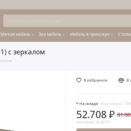
Мягкая мебель
Эра мебель
Мебель в прихожую
Столы
1) с зеркалом
еркалом
В избранное
В 
На складе
Код товара: 770
52.708 ₽
81.08
экономия 28.381 ₽