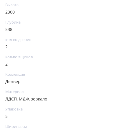
Высота
2300
Глубина
538
кол-во дверец
2
кол-во ящиков
2
Коллекция
Денвер
Материал
ЛДСП, МДФ, зеркало
Упаковка
5
Ширина, см