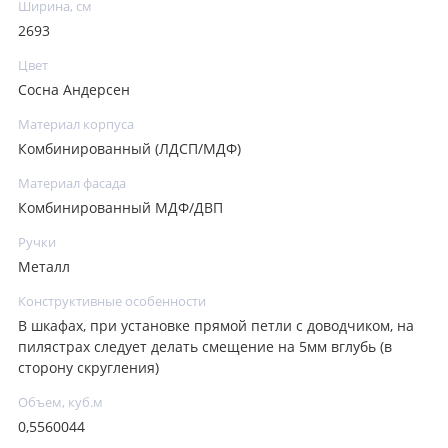
Ширина, см
2693
Цвет
Сосна Андерсен
Материал корпуса
Комбинированный (ЛДСП/МДФ)
Материал фасада
Комбинированный МДФ/ДВП
Ручки
Металл
Конструктивные особенности
В шкафах, при установке прямой петли с доводчиком, на
пилястрах следует делать смещение на 5мм вглубь (в
сторону скругления)
Объем, куб.м
0,5560044