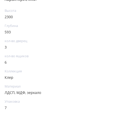
Высота
2300
Глубина
593
кол-во дверец
3
кол-во ящиков
6
Коллекция
Клер
Материал
ЛДСП, МДФ, зеркало
Упаковка
7