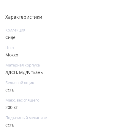
Характеристики
Коллекция
Сиде
Цвет
Мокко
Материал корпуса
ЛДСП, МДФ, ткань
Бельевой ящик
есть
Макс. вес спящего
200 кг
Подъемный механизм
есть