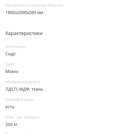
Кроватное основание сборное
1800х2000х280 мм
Характеристики
Коллекция
Сиде
Цвет
Мокко
Материал корпуса
ЛДСП, МДФ, ткань
Бельевой ящик
есть
Макс. вес спящего
200 кг