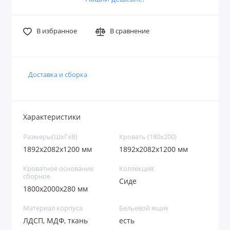
В избранное
В сравнение
Доставка и сборка
Характеристики
Размеры(ШxГxВ)
Кровать (180х200)
1892х2082х1200 мм
1892х2082х1200 мм
Кроватное основание
Коллекция
сборное
Сиде
1800х2000х280 мм
Материал корпуса
Бельевой ящик
ЛДСП, МДФ, ткань
есть