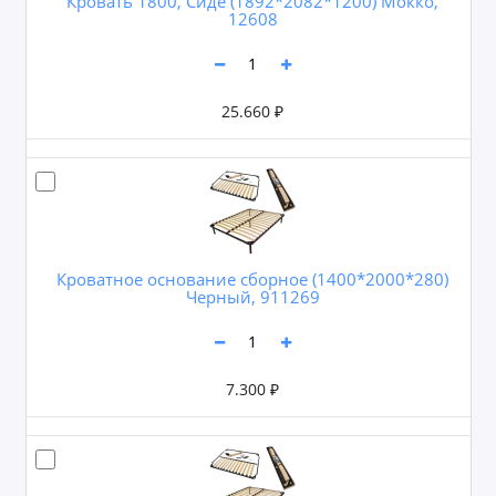
Кровать 1800, Сиде (1892*2082*1200) Мокко,
12608
25.660 ₽
Кроватное основание сборное (1400*2000*280)
Черный, 911269
7.300 ₽