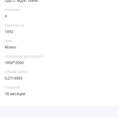
ЛДСП, МДФ, ткань
Упаковка
4
Ширина, см
1892
Цвет
Мокко
Основание для матраса
1800*2000
Объем, куб.м
0,2714983
Гарантия
18 месяцев