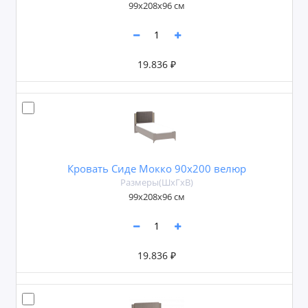
99х208х96 см
19.836 ₽
Кровать Сиде Мокко 90х200 велюр
Размеры(ШxГxВ)
99х208х96 см
19.836 ₽