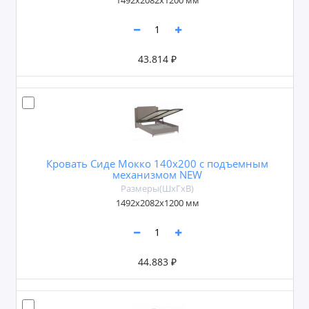
1492х2082х1200 мм
43.814 ₽
Кровать Сиде Мокко 140х200 с подъемным
механизмом NEW
Размеры(ШxГxВ)
1492х2082х1200 мм
44.883 ₽