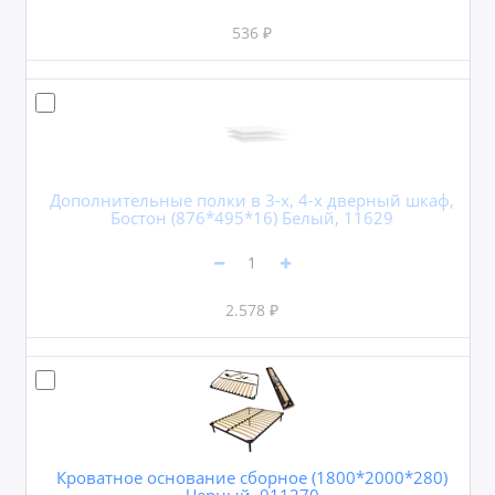
536 ₽
Дополнительные полки в 3-х, 4-х дверный шкаф,
Бостон (876*495*16) Белый, 11629
2.578 ₽
Кроватное основание сборное (1800*2000*280)
Черный, 911270