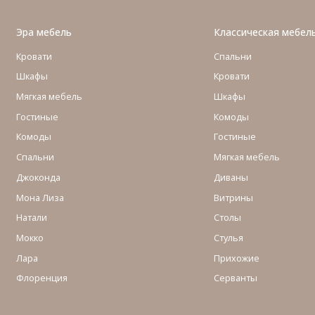
Эра мебель
Классическая мебел
Кровати
Спальни
Шкафы
Кровати
Мягкая мебель
Шкафы
Гостиные
Комоды
Комоды
Гостиные
Cпальни
Мягкая мебель
Джоконда
Диваны
Мона Лиза
Витрины
Натали
Столы
Мокко
Стулья
Лара
Прихожие
Флоренция
Серванты