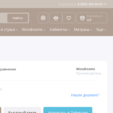
Поддержка
8 (800) 300-68-69
Корзина
0
Найти
0 ₽
 и стулья
Woodrooms
Кабинеты
Матрасы
Еще
Woodrooms
сравнение
Производитель
83
Нашли дешевле?
Быстрый заказ
Написать в Telegram