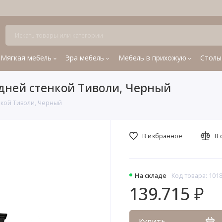
Мягкая мебель
Эра мебель
Мебель в прихожую
Столы
адней стенкой Тиволи, Черный
енкой Тиволи, Черный
В избранное
В 
На складе
Код товара: 101
139.715 ₽
Купить