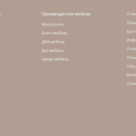
ь
Производители мебели
О ма
Про
Woodrooms
Конт
Благо мебель
Инфо
ДИА мебель
Отзы
Эра мебель
Поль
Арида мебель
Обра
Испо
Поли