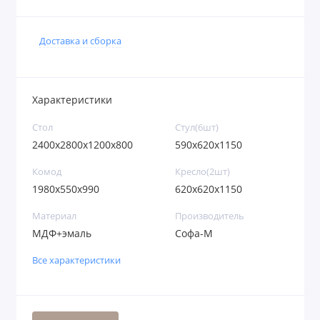
Доставка и сборка
Характеристики
Стoл
Стул(6шт)
2400x2800x1200x800
590x620x1150
Комод
Кресло(2шт)
1980x550x990
620x620x1150
Материал
Производитель
МДФ+эмаль
Софа-М
Все характеристики