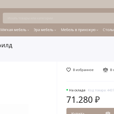
Мягкая мебель
Эра мебель
Мебель в прихожую
Столы
филд
В избранное
В 
На складе
Код товара: 443
71.280 ₽
Купить