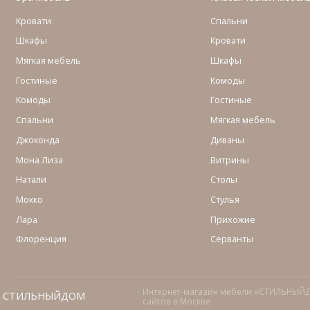
Кровати
Спальни
Шкафы
Кровати
Мягкая мебель
Шкафы
Гостиные
Комоды
Комоды
Гостиные
Cпальни
Мягкая мебель
Джоконда
Диваны
Мона Лиза
Витрины
Натали
Столы
Мокко
Стулья
Лара
Прихожие
Флоренция
Серванты
Интернет-магазин мебели «СТИЛЬНЫЙ
СТИЛЬНЫЙДОМ
сайтов в Москве