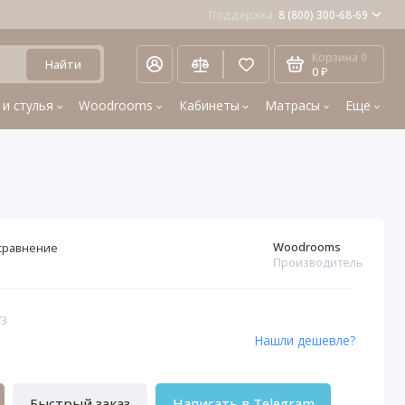
Поддержка
8 (800) 300-68-69
Корзина
0
Найти
0 ₽
 и стулья
Woodrooms
Кабинеты
Матрасы
Еще
Woodrooms
сравнение
Производитель
73
Нашли дешевле?
Быстрый заказ
Написать в Telegram