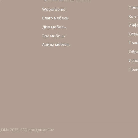
Про
Woodrooms
Конт
Благо мебель
Инфо
ДИА мебель
Отзы
Эра мебель
Поль
Арида мебель
Обра
Испо
Поли
ДОМ» 2025,
SEO продвижение