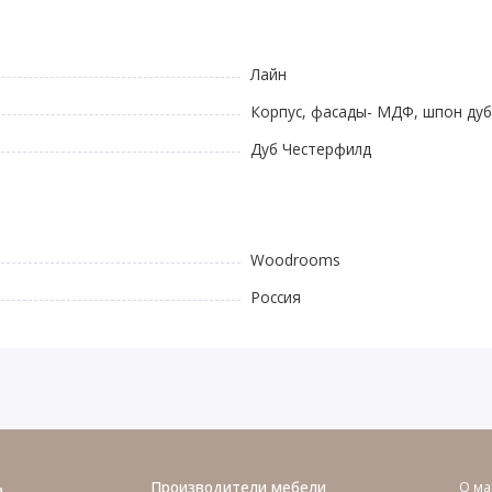
Лайн
Корпус, фасады- МДФ, шпон дуб
Дуб Честерфилд
Woodrooms
Россия
ь
Производители мебели
О ма