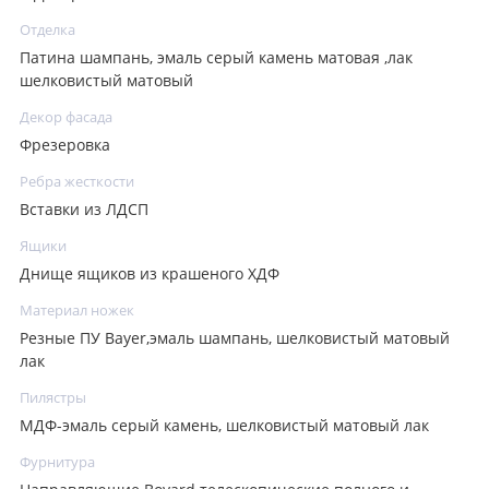
Отделка
Патина шампань, эмаль серый камень матовая ,лак
шелковистый матовый
Декор фасада
Фрезеровка
Ребра жесткости
Вставки из ЛДСП
Ящики
Днище ящиков из крашеного ХДФ
Материал ножек
Резные ПУ Bayer,эмаль шампань, шелковистый матовый
лак
Пилястры
МДФ-эмаль серый камень, шелковистый матовый лак
Фурнитура