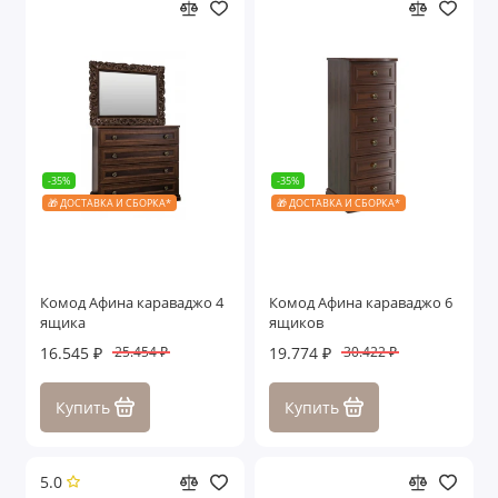
-35%
-35%
🎁 ДОСТАВКА И СБОРКА*
🎁 ДОСТАВКА И СБОРКА*
Комод Афина караваджо 4
Комод Афина караваджо 6
ящика
ящиков
16.545 ₽
19.774 ₽
25.454 ₽
30.422 ₽
Купить
Купить
5.0