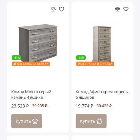
-41%
-35%
🎁 ДОСТАВКА И СБОРКА*
🎁 ДОСТАВКА И СБОРКА*
Комод Мокко серый
Комод Афина крем корень
камень 4 ящика
6 ящиков
23.523 ₽
19.774 ₽
39.205 ₽
30.422 ₽
Купить
Купить