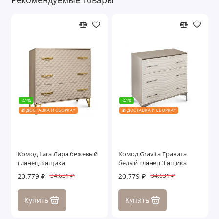
-41%
-41%
🎁 ДОСТАВКА И СБОРКА*
🎁 ДОСТАВКА И СБОРКА*
Комод Lara Лара бежевый
Комод Gravita Гравита
глянец 3 ящика
белый глянец 3 ящика
20.779 ₽
20.779 ₽
34.631 ₽
34.631 ₽
Купить
Купить