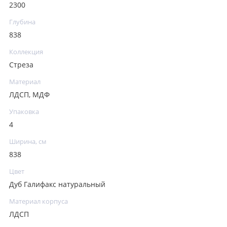
2300
Глубина
838
Коллекция
Стреза
Материал
ЛДСП, МДФ
Упаковка
4
Ширина, см
838
Цвет
Дуб Галифакс натуральный
Материал корпуса
ЛДСП