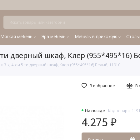
Мягкая мебель
Эра мебель
Мебель в прихожую
Столы
-ти дверный шкаф, Клер (955*495*16) Б
3-х, 4-х и 5-ти дверный шкаф, Клер (955*495*16) Белый, 11910
В избранное
В 
На складе
Код товара: 119
4.275 ₽
Купить