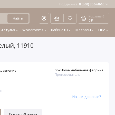
Поддержка
8 (800) 300-68-69
Корзина
0
Найти
0 ₽
 и стулья
Woodrooms
Кабинеты
Матрасы
Еще
елый, 11910
SbkHome мебельная фабрика
сравнение
Производитель
10
Нашли дешевле?
Быстрый заказ