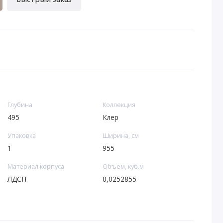
Глубина
Коллекция
495
Клер
Упаковка
Ширина, см
1
955
Материал корпуса
Объем, куб.м
ЛДСП
0,0252855