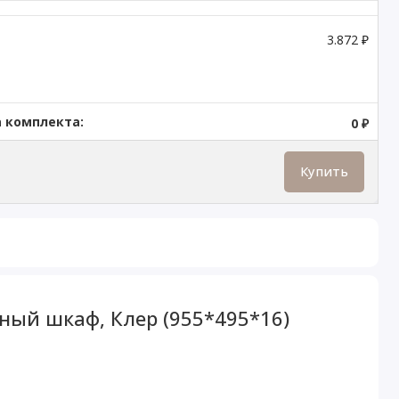
3.872 ₽
 комплекта:
0 ₽
Купить
рный шкаф, Клер (955*495*16)