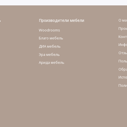
ь
Производители мебели
О ма
Про
Woodrooms
Конт
Благо мебель
Инфо
ДИА мебель
Отзы
Эра мебель
Поль
Арида мебель
Обра
Испо
Поли