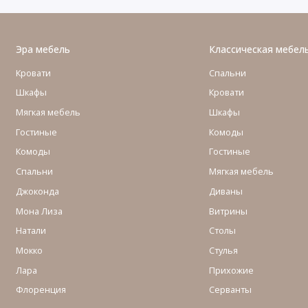
Эра мебель
Классическая мебел
Кровати
Спальни
Шкафы
Кровати
Мягкая мебель
Шкафы
Гостиные
Комоды
Комоды
Гостиные
Cпальни
Мягкая мебель
Джоконда
Диваны
Мона Лиза
Витрины
Натали
Столы
Мокко
Стулья
Лара
Прихожие
Флоренция
Серванты