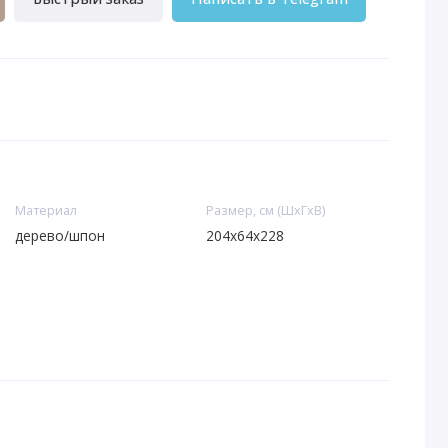
Материал
Размер, см (ШхГхВ)
дерево/шпон
204х64х228