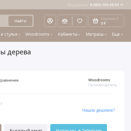
Поддержка
8 (800) 300-68-69
Корзина
0
Найти
0 ₽
 и стулья
Woodrooms
Кабинеты
Матрасы
Еще
ры дерева
Woodrooms
сравнение
Производитель
97
Нашли дешевле?
Быстрый заказ
Написать в Telegram