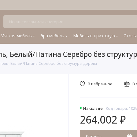
Мягкая мебель
Эра мебель
Мебель в прихожую
Столы
ь, Белый/Патина Серебро без структу
поль, Белый/Патина Серебро без структуры дерева
В избранное
В 
На складе
Код товара: 102
264.002 ₽
Купить