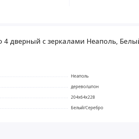
 4 дверный с зеркалами Неаполь, Белы
Неаполь
дерево/шпон
204х64х228
Белый/Серебро