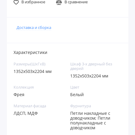
В избранное
В сравнение
Доставка и сборка
Характеристики
Размеры(ШxГxВ)
Шкаф 3-х дверный без
дверей
1352х503х2204 мм
1352х503х2204 мм
Коллекция
Цвет
Фрея
Белый
Материал фасада
Фурнитура
ЛДСП, МДФ
Петли накладные с
доводчиком; Петли
полунакладные с
доводчиком