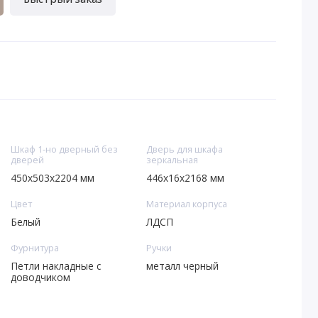
Шкаф 1-но дверный без
Дверь для шкафа
дверей
зеркальная
450х503х2204 мм
446х16х2168 мм
Цвет
Материал корпуса
Белый
ЛДСП
Фурнитура
Ручки
Петли накладные с
металл черный
доводчиком