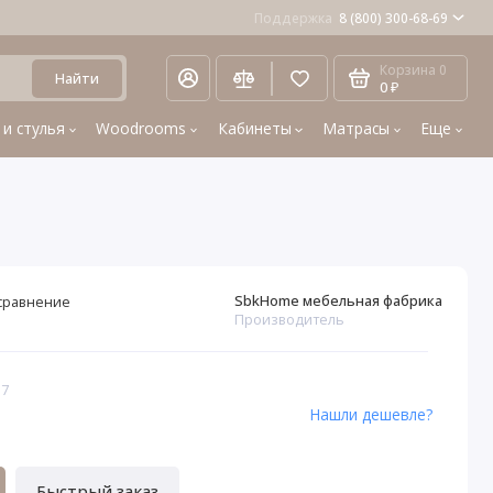
Поддержка
8 (800) 300-68-69
Корзина
0
Найти
0 ₽
 и стулья
Woodrooms
Кабинеты
Матрасы
Еще
SbkHome мебельная фабрика
сравнение
Производитель
37
Нашли дешевле?
Быстрый заказ