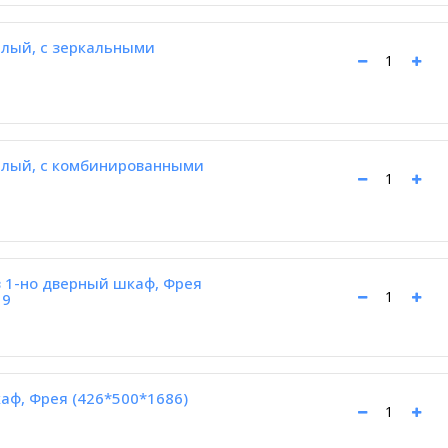
лый, с зеркальными
елый, с комбинированными
 1-но дверный шкаф, Фрея
19
каф, Фрея (426*500*1686)