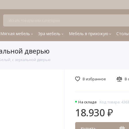
Мягкая мебель
Эра мебель
Мебель в прихожую
Столы
кальной дверью
елый, с зеркальной дверью
В избранное
В 
На складе
Код товара: 436
18.930 ₽
Купить