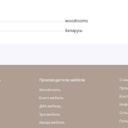
woodrooms
Беларусь
ь
Производители мебели
О ма
Про
Woodrooms
Конт
Благо мебель
Инфо
ДИА мебель
Отзы
Эра мебель
Поль
Арида мебель