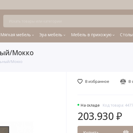
Мягкая мебель
Эра мебель
Мебель в прихожую
Столы
ный/Мокко
льный/Мокко
В избранное
В 
На складе
Код товара: 447
203.930 ₽
Купить