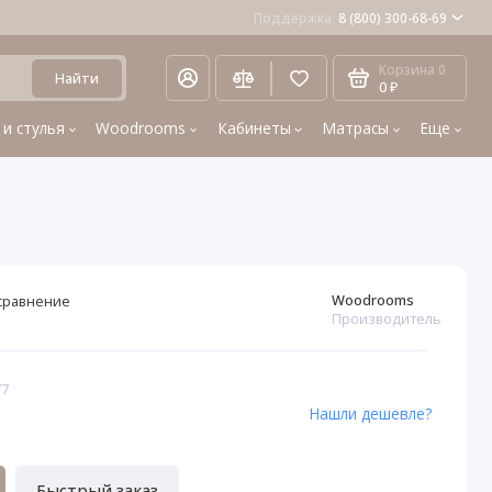
Поддержка
8 (800) 300-68-69
Корзина
0
Найти
0 ₽
 и стулья
Woodrooms
Кабинеты
Матрасы
Еще
Woodrooms
сравнение
Производитель
77
Нашли дешевле?
Быстрый заказ