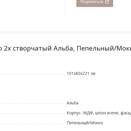
Поделиться
ф 2х створчатый Альба, Пепельный/Мок
101x60x221 см
Альба
Корпус- МДФ, шпон ясеня, фаса
Пепельный/Мокко