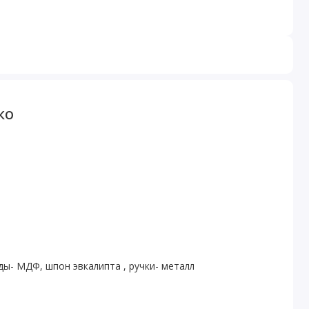
ко
ды- МДФ, шпон эвкалипта , ручки- металл