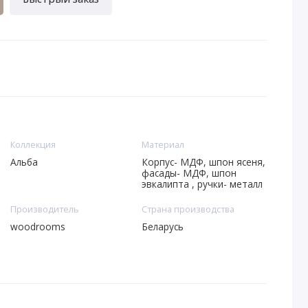
Коллекция
Материал
Альба
Корпус- МДФ, шпон ясеня,
фасады- МДФ, шпон
эвкалипта , ручки- металл
Производитель
Страна производства
woodrooms
Беларусь