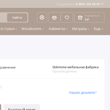
Поддержка
8 (800) 300-68-69
Корзина
0
Найти
0 ₽
 и стулья
Woodrooms
Кабинеты
Матрасы
Еще
SbkHome мебельная фабрика
сравнение
Производитель
12
Нашли дешевле?
Быстрый заказ