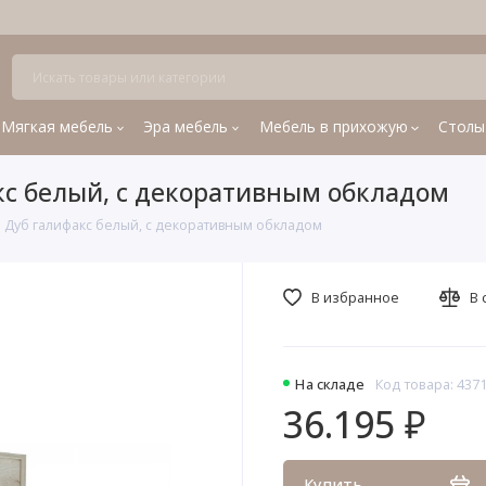
Мягкая мебель
Эра мебель
Мебель в прихожую
Столы
кс белый, с декоративным обкладом
 Дуб галифакс белый, с декоративным обкладом
В избранное
В 
На складе
Код товара: 437
36.195 ₽
Купить