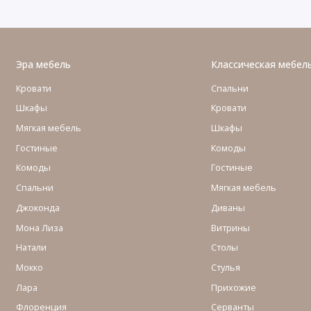
Эра мебель
Классическая мебел
Кровати
Спальни
Шкафы
Кровати
Мягкая мебель
Шкафы
Гостиные
Комоды
Комоды
Гостиные
Cпальни
Мягкая мебель
Джоконда
Диваны
Мона Лиза
Витрины
Натали
Столы
Мокко
Стулья
Лара
Прихожие
Флоренция
Серванты