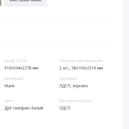
Шкаф 2-х ств.
Обкладка вертикальная
916х544х2278 мм
2 шт., 38х100х2316 мм
Коллекция
Материал
Мале
ЛДСП, зеркало
Цвет
Материал корпуса
Дуб галифакс белый
ЛДСП