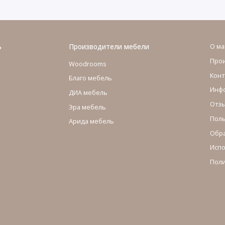
ь
Производители мебели
О ма
Про
Woodrooms
Конт
Благо мебель
Инфо
ДИА мебель
Отзы
Эра мебель
Поль
Арида мебель
Обра
Испо
Поли