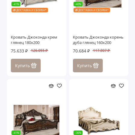
-41%
-40%
🎁 ДОСТАВКА И СБОРКА*
🎁 ДОСТАВКА И СБОРКА*
Кровать Джоконда крем
Кровать Джоконда корень
глянец 180х200
дуба глянец 160х200
75.633 ₽
70.684 ₽
126.055 ₽
117.807 ₽
Купить
Купить
-41%
-36%