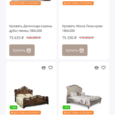
🎁 ДОСТАВКА И СБОРКА*
🎁 ДОСТАВКА И СБОРКА*
Кровать Джоконда корень
Кровать Мона Лиза крем
дуба глянец 180х200
180х200
75.633 ₽
75.330 ₽
126.055 ₽
115.892 ₽
Купить
Купить
-36%
-41%
🎁 ДОСТАВКА И СБОРКА*
🎁 ДОСТАВКА И СБОРКА*