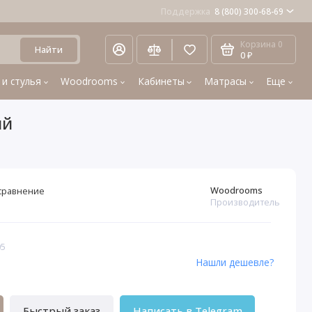
Поддержка
8 (800) 300-68-69
Корзина
0
Найти
0 ₽
 и стулья
Woodrooms
Кабинеты
Матрасы
Еще
ый
Woodrooms
сравнение
Производитель
05
Нашли дешевле?
Быстрый заказ
Написать в Telegram