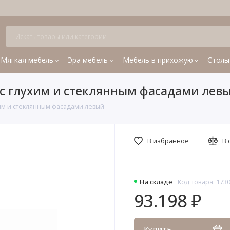
Мягкая мебель
Эра мебель
Мебель в прихожую
Столы
 с глухим и стеклянным фасадами лев
им и стеклянным фасадами левый
В избранное
В 
На складе
Код товара: 173
93.198 ₽
Купить