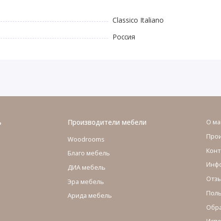
Classico Italiano
Россия
ь
Производители мебели
О ма
Про
Woodrooms
Конт
Благо мебель
Инфо
ДИА мебель
Отзы
Эра мебель
Поль
Арида мебель
Обра