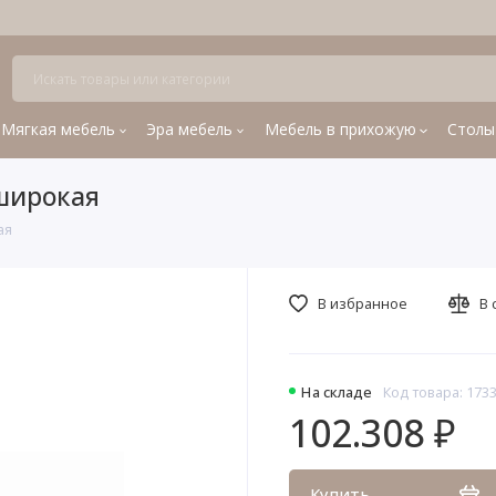
Мягкая мебель
Эра мебель
Мебель в прихожую
Столы
широкая
ая
В избранное
В 
На складе
Код товара: 173
102.308 ₽
Купить