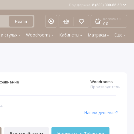
Поддержка
8 (800) 300-68-69
Корзина
0
Найти
0 ₽
 и стулья
Woodrooms
Кабинеты
Матрасы
Еще
Woodrooms
сравнение
Производитель
34
Нашли дешевле?
Быстрый заказ
Написать в Telegram