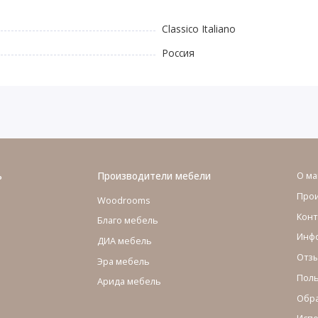
Classico Italiano
Россия
ь
Производители мебели
О ма
Про
Woodrooms
Конт
Благо мебель
Инфо
ДИА мебель
Отзы
Эра мебель
Поль
Арида мебель
Обра